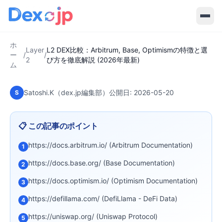
2026-05-20
·
7
分で読める
Layer 2
L2 DEX比較：Arbitrum, Base,
Optimismの特徴と選び方を徹底解説
ホ
(2026年最新)
Layer
L2 DEX比較：Arbitrum, Base, Optimismの特徴と選
ー
/
/
2
び方を徹底解説 (2026年最新)
ム
Satoshi.K（dex.jp編集部）
公開日:
2026-05-20
S
📋 この記事のポイント
https://docs.arbitrum.io/ (Arbitrum Documentation)
1
https://docs.base.org/ (Base Documentation)
2
https://docs.optimism.io/ (Optimism Documentation)
3
https://defillama.com/ (DefiLlama - DeFi Data)
4
https://uniswap.org/ (Uniswap Protocol)
5