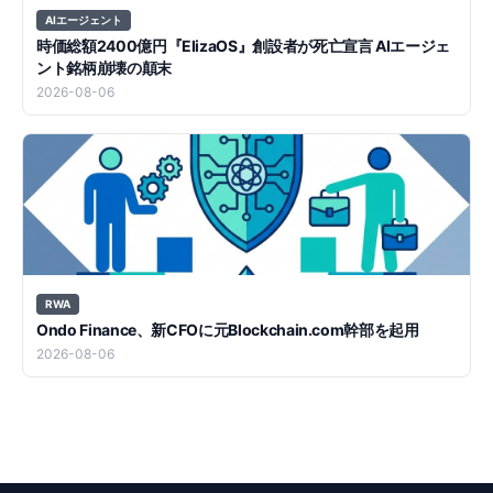
AIエージェント
時価総額2400億円『ElizaOS』創設者が死亡宣言 AIエージェ
ント銘柄崩壊の顛末
2026-08-06
RWA
Ondo Finance、新CFOに元Blockchain.com幹部を起用
2026-08-06