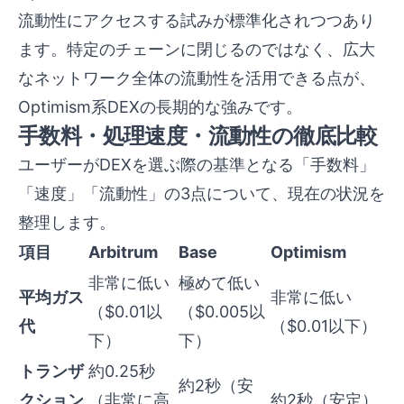
流動性にアクセスする試みが標準化されつつあり
ます。特定のチェーンに閉じるのではなく、広大
なネットワーク全体の流動性を活用できる点が、
Optimism系DEXの長期的な強みです。
手数料・処理速度・流動性の徹底比較
ユーザーがDEXを選ぶ際の基準となる「手数料」
「速度」「流動性」の3点について、現在の状況を
整理します。
項目
Arbitrum
Base
Optimism
非常に低い
極めて低い
平均ガス
非常に低い
（$0.01以
（$0.005以
代
（$0.01以下）
下）
下）
トランザ
約0.25秒
約2秒（安
クション
（非常に高
約2秒（安定）