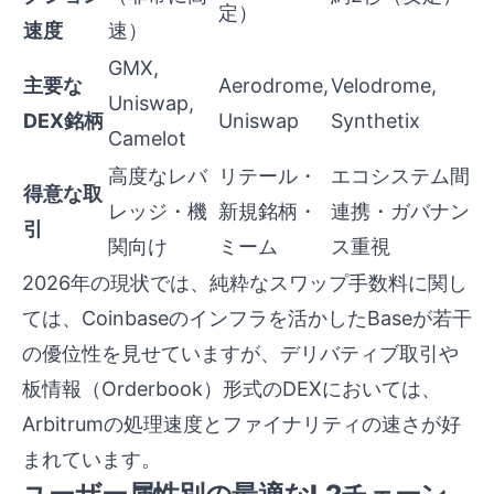
定）
速度
速）
GMX,
主要な
Aerodrome,
Velodrome,
Uniswap,
DEX銘柄
Uniswap
Synthetix
Camelot
高度なレバ
リテール・
エコシステム間
得意な取
レッジ・機
新規銘柄・
連携・ガバナン
引
関向け
ミーム
ス重視
2026年の現状では、純粋なスワップ手数料に関し
ては、Coinbaseのインフラを活かしたBaseが若干
の優位性を見せていますが、デリバティブ取引や
板情報（Orderbook）形式のDEXにおいては、
Arbitrumの処理速度とファイナリティの速さが好
まれています。