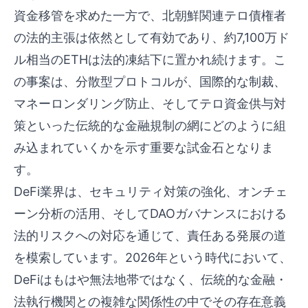
資金移管を求めた一方で、北朝鮮関連テロ債権者
の法的主張は依然として有効であり、約7,100万ド
ル相当のETHは法的凍結下に置かれ続けます。こ
の事案は、分散型プロトコルが、国際的な制裁、
マネーロンダリング防止、そしてテロ資金供与対
策といった伝統的な金融規制の網にどのように組
み込まれていくかを示す重要な試金石となりま
す。
DeFi業界は、セキュリティ対策の強化、オンチェ
ーン分析の活用、そしてDAOガバナンスにおける
法的リスクへの対応を通じて、責任ある発展の道
を模索しています。2026年という時代において、
DeFiはもはや無法地帯ではなく、伝統的な金融・
法執行機関との複雑な関係性の中でその存在意義