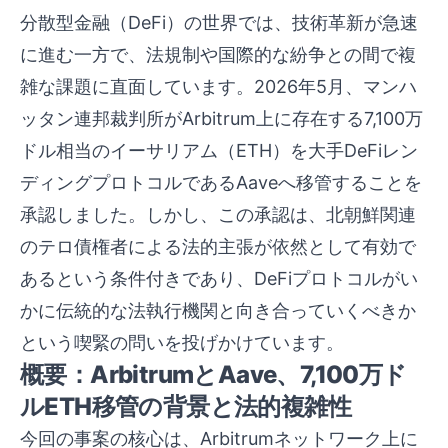
分散型金融（DeFi）の世界では、技術革新が急速
に進む一方で、法規制や国際的な紛争との間で複
雑な課題に直面しています。2026年5月、マンハ
ッタン連邦裁判所がArbitrum上に存在する7,100万
ドル相当のイーサリアム（ETH）を大手DeFiレン
ディングプロトコルであるAaveへ移管することを
承認しました。しかし、この承認は、北朝鮮関連
のテロ債権者による法的主張が依然として有効で
あるという条件付きであり、DeFiプロトコルがい
かに伝統的な法執行機関と向き合っていくべきか
という喫緊の問いを投げかけています。
概要：ArbitrumとAave、7,100万ド
ルETH移管の背景と法的複雑性
今回の事案の核心は、Arbitrumネットワーク上に