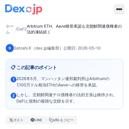
2026-05-10
·
8
分で読める
DeFi
Arbitrum ETH、Aave移管承認も北朝
鮮関連債権者の法的凍結続く
ホー
Arbitrum ETH、Aave移管承認も北朝鮮関連債権者の
/
DeFi
/
ム
法的凍結続く
Satoshi.K（dex.jp編集部）
公開日:
2026-05-10
S
📋 この記事のポイント
2026年5月、マンハッタン連邦裁判所はArbitrumの
1
7,100万ドル相当ETHのAaveへの移管を承認。
しかし、北朝鮮関連テロ債権者の法的主張は維持され、
2
DeFiと規制の複雑な交錯を示す。
ポスト
LINE
URLをコピー