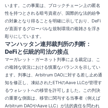
います。この事案は、ブロックチェーン上の匿名
性を持つとされる暗号資産が、国際的な法的紛争
の対象となり得ることを明確に示しており、DeFi
が直面するグローバルな規制環境の複雑さを浮き
彫りにしています。
マンハッタン連邦裁判所の判断：
DeFiと伝統的司法の接点
マーガレット・ガーネット判事による裁定は、こ
の複雑な状況における慎重なバランスを示してい
ます。判事は、Arbitrum DAOに対する差し止め通
知を修正し、凍結されたETHのAave LLCが管理す
るウォレットへの移管を許可しました。この判決
の重要な側面は、移管に関与する当事者（例えば
Arbitrum DAOやAave LLC）が法的責任を問われ