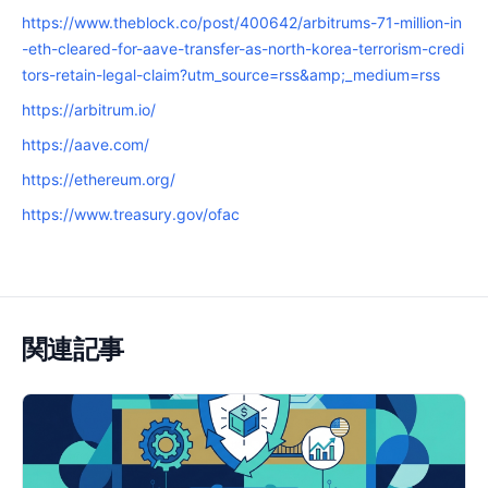
https://www.theblock.co/post/400642/arbitrums-71-million-in
-eth-cleared-for-aave-transfer-as-north-korea-terrorism-credi
tors-retain-legal-claim?utm_source=rss&amp;_medium=rss
https://arbitrum.io/
https://aave.com/
https://ethereum.org/
https://www.treasury.gov/ofac
関連記事