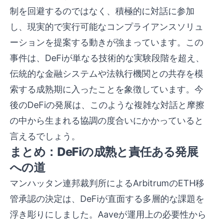
制を回避するのではなく、積極的に対話に参加
し、現実的で実行可能なコンプライアンスソリュ
ーションを提案する動きが強まっています。この
事件は、DeFiが単なる技術的な実験段階を超え、
伝統的な金融システムや法執行機関との共存を模
索する成熟期に入ったことを象徴しています。今
後のDeFiの発展は、このような複雑な対話と摩擦
の中から生まれる協調の度合いにかかっていると
言えるでしょう。
まとめ：DeFiの成熟と責任ある発展
への道
マンハッタン連邦裁判所によるArbitrumのETH移
管承認の決定は、DeFiが直面する多層的な課題を
浮き彫りにしました。Aaveが運用上の必要性から