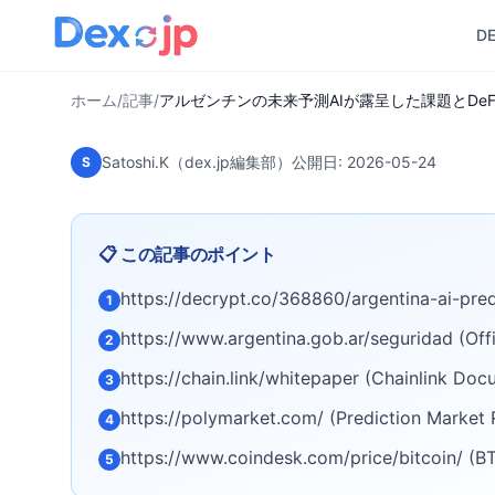
アルゼンチンの未来
D
ホーム
/
記事
/
アルゼンチンの未来予測AIが露呈した課題とDeF
Satoshi.K（dex.jp編集部）
公開日:
2026-05-24
S
📋 この記事のポイント
https://decrypt.co/368860/argentina-ai-pred
1
https://www.argentina.gob.ar/seguridad (Offi
2
https://chain.link/whitepaper (Chainlink Do
3
https://polymarket.com/ (Prediction Market 
4
https://www.coindesk.com/price/bitcoin/ (BT
5