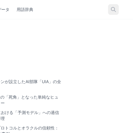
とDeFiへの教訓
データ
用語辞典
ンが設立したAI部隊「UIA」の全
Iの「死角」となった単純なヒュ
ラー
場における「予測モデル」への過信
管理
プロトコルとオラクルの信頼性：