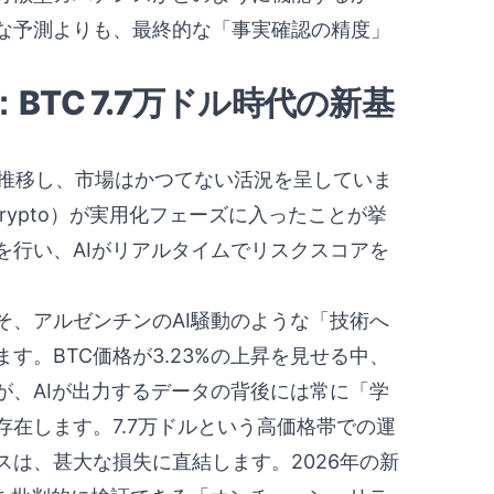
な予測よりも、最終的な「事実確認の精度」
BTC 7.7万ドル時代の新基
台で推移し、市場はかつてない活況を呈していま
rypto）が実用化フェーズに入ったことが挙
を行い、AIがリアルタイムでリスクスコアを
そ、アルゼンチンのAI騒動のような「技術へ
す。BTC価格が3.23%の上昇を見せる中、
が、AIが出力するデータの背後には常に「学
在します。7.7万ドルという高価格帯での運
は、甚大な損失に直結します。2026年の新