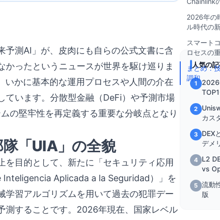
Chainlin
2026年の
ル時代の
スマート
来予測AI」が、皮肉にも自らの公式文書に含
ロセスの
人気の記
なかったというニュースが世界を駆け巡りま
まとめ：
調和
が、いかに基本的な運用プロセスや人間の介在
202
1
TOP
ています。分散型金融（DeFi）や予測市場
を徹
Uni
2
テムの堅牢性を再定義する重要な分岐点となり
カス
DEX
3
隊「UIA」の全貌
デメ
L2 D
4
止を目的として、新たに「セキュリティ応用
vs O
gencia Aplicada a la Seguridad）」を
流動
5
械学習アルゴリズムを用いて過去の犯罪デー
版
測することです。2026年現在、国家レベル