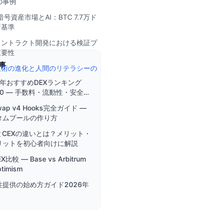
kの事例
暗号資産市場とAI：BTC 7.7万ド
新基準
コントラクト開発における検証プ
重要性
事
技術の進化と人間のリテラシーの
6年おすすめDEXランキング
10 — 手数料・流動性・安全性
底比較
swap v4 Hooks完全ガイド —
タムプールの作り方
とCEXの違いとは？メリット・
リットを初心者向けに解説
EX比較 — Base vs Arbitrum
ptimism
性提供の始め方ガイド2026年