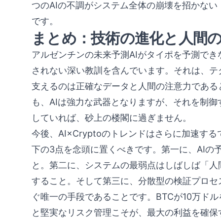
つのAIの不調がシステム全体の崩壊を招かな
です。
まとめ：技術の進化と人間
アルゼンチンの未来予測AIがタイポを予測で
されない深い教訓を含んでいます。それは、テ
支えるのは正確なデータと人間の注意力であると
も、AIは強力な武器となりますが、それを制
していれば、砂上の楼閣に過ぎません。
今後、AI×Cryptoのトレンドはさらに加速
下の3点を念頭に置くべきです。第一に、AIの
と。第二に、システムの最弱点はしばしば「人
すること。そして第三に、分散型の検証プロセ
ぐ唯一の手段であることです。BTCが10万ド
と堅実なリスク管理こそが、最大の利益を確保