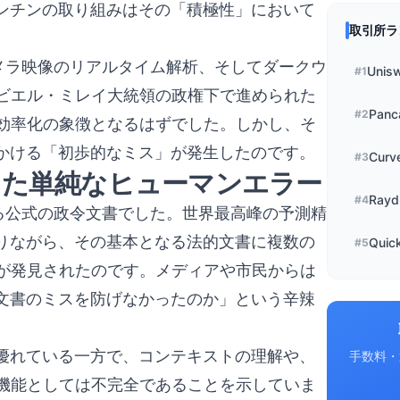
ゼンチンの取り組みはその「積極性」において
取引所ラ
カメラ映像のリアルタイム解析、そしてダークウ
Unis
#
1
ビエル・ミレイ大統領の政権下で進められた
Panc
#
2
効率化の象徴となるはずでした。しかし、そ
げかける「初歩的なミス」が発生したのです。
Curv
#
3
った単純なヒューマンエラー
Rayd
#
4
る公式の政令文書でした。世界最高峰の予測精
ありながら、その基本となる法的文書に複数の
Quic
#
5
が発見されたのです。メディアや市民からは
の文書のミスを防げなかったのか」という辛辣
は優れている一方で、コンテキストの理解や、
手数料・
機能としては不完全であることを示していま