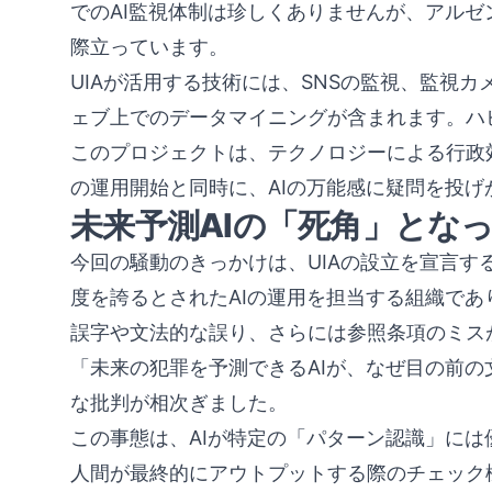
でのAI監視体制は珍しくありませんが、アル
際立っています。
UIAが活用する技術には、SNSの監視、監視
ェブ上でのデータマイニングが含まれます。ハ
このプロジェクトは、テクノロジーによる行政
の運用開始と同時に、AIの万能感に疑問を投
未来予測AIの「死角」とな
今回の騒動のきっかけは、UIAの設立を宣言す
度を誇るとされたAIの運用を担当する組織で
誤字や文法的な誤り、さらには参照条項のミス
「未来の犯罪を予測できるAIが、なぜ目の前
な批判が相次ぎました。
この事態は、AIが特定の「パターン認識」に
人間が最終的にアウトプットする際のチェック