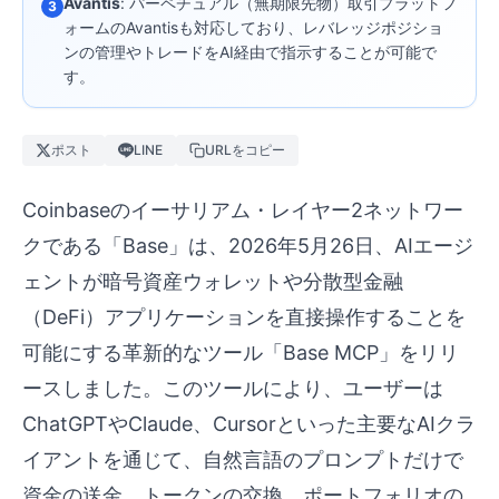
Avantis
: パーペチュアル（無期限先物）取引プラットフ
3
ォームのAvantisも対応しており、レバレッジポジショ
ンの管理やトレードをAI経由で指示することが可能で
す。
ポスト
LINE
URLをコピー
Coinbaseのイーサリアム・レイヤー2ネットワー
クである「Base」は、2026年5月26日、AIエージ
ェントが暗号資産ウォレットや分散型金融
（DeFi）アプリケーションを直接操作することを
可能にする革新的なツール「Base MCP」をリリ
ースしました。このツールにより、ユーザーは
ChatGPTやClaude、Cursorといった主要なAIクラ
イアントを通じて、自然言語のプロンプトだけで
資金の送金、トークンの交換、ポートフォリオの