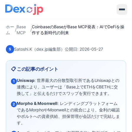
2026-05-27
·
6
分で読める
Base MCP
CoinbaseのBaseがBase MCP発表：
AIでDeFiを操作する新時代の到来
ホー
Base
CoinbaseのBaseがBase MCP発表：AIでDeFiを操
/
/
ム
MCP
作する新時代の到来
Satoshi.K（dex.jp編集部）
公開日:
2026-05-27
S
📋 この記事のポイント
Uniswap
: 世界最大の分散型取引所であるUniswapとの
1
連携により、ユーザーは「Base上でETHをCBETHに交
換して」と伝えるだけでスワップを実行できます。
Morpho & Moonwell
: レンディングプラットフォーム
2
であるMorphoやMoonwellとの統合により、金利の確認
やボルトへの資産供給、担保管理が会話だけで完結しま
す。