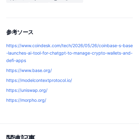
参考ソース
https://www.coindesk.com/tech/2026/05/26/coinbase-s-base
-launches-ai-tool-for-chatgpt-to-manage-crypto-wallets-and-
defi-apps
https://www.base.org/
https://modelcontextprotocol.io/
https://uniswap.org/
https://morpho.org/
関連記事