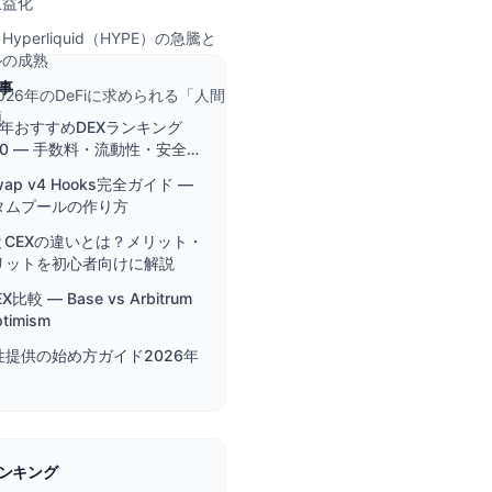
収益化
yperliquid（HYPE）の急騰と
ルの成熟
事
026年のDeFiに求められる「人間
頼
6年おすすめDEXランキング
10 — 手数料・流動性・安全性
底比較
swap v4 Hooks完全ガイド —
タムプールの作り方
とCEXの違いとは？メリット・
リットを初心者向けに解説
EX比較 — Base vs Arbitrum
ptimism
性提供の始め方ガイド2026年
ンキング