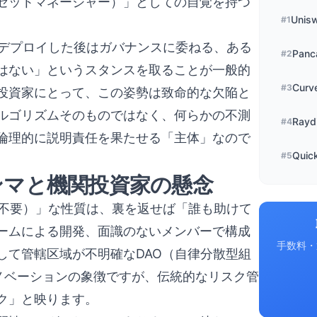
セットマネージャー）」としての自覚を持つ
Unis
#
1
をデプロイした後はガバナンスに委ねる、ある
Panc
#
2
はない」というスタンスを取ることが一般的
Curv
#
3
投資家にとって、この姿勢は致命的な欠陥と
ルゴリズムそのものではなく、何らかの不測
Rayd
#
4
倫理的に説明責任を果たせる「主体」なので
Quic
#
5
ンマと機関投資家の懸念
頼不要）」な性質は、裏を返せば「誰も助けて
ームによる開発、面識のないメンバーで構成
手数料・
して管轄区域が不明確なDAO（自律分散型組
ノベーションの象徴ですが、伝統的なリスク管
ク」と映ります。