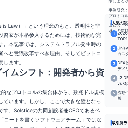
険による
事例研究：H
プロトコ
人気の記
まとめ：2
 is Law）」という理念のもと、透明性と非
系」の信
202
1
投資家が本格参入するためには、技術的な完
TOP
す。本記事では、システムトラブル発生時の
を徹
Uni
2
者へと意識改革すべき理由、そしてビットコ
カス
察します。
DEX
3
デメ
ラダイムシフト：開発者から資
L2 D
4
vs O
実験的なプロトコルの集合体から、数兆ドル規模
流動
5
版
しています。しかし、ここで大きな壁となっ
Solsticeの共同創設者兼CEOであるベ
る「コードを書くソフトウェアチーム」ではな
取引所ラ