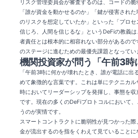
リスク管理委員会が審査するのは、コードの脆
「誰が資金を動かせるのか」「鍵が侵害された
のリスクを想定していたか」といった「プロセ
信じろ、人間を信じるな」というDeFiの教義
者責任とは根本的に相容れない部分があるのです
のステージに進むための最優先課題となってい
機関投資家が問う「午前3時
「午前3時に何かが壊れたとき、誰が電話に出
めて象徴的な言葉です。これは単にテクニカル
時においてリーダーシップを発揮し、事態を収
です。現在の多くのDeFiプロトコルにおいて
うのが実情です。
スマートコントラクトに脆弱性が見つかった際
金が流出するのを指をくわえて見ていることにな