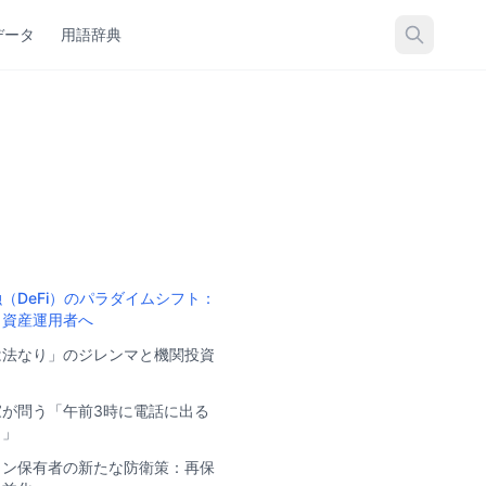
データ
用語辞典
（DeFi）のパラダイムシフト：
ら資産運用者へ
は法なり」のジレンマと機関投資
家が問う「午前3時に電話に出る
？」
イン保有者の新たな防衛策：再保