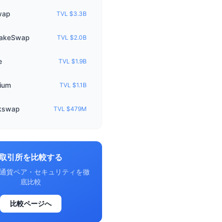
wap
TVL $3.3B
akeSwap
TVL $2.0B
e
TVL $1.9B
ium
TVL $1.1B
kswap
TVL $479M
取引所を比較する
通貨ペア・セキュリティを徹
底比較
比較ページへ