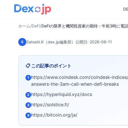
のは誰か？
D
ホーム
/
DeFi
/
DeFiの限界と機関投資家の期待：午前3時に電
Satoshi.K（dex.jp編集部）
公開日:
2026-06-11
S
📋 この記事のポイント
https://www.coindesk.com/coindesk-indice
1
answers-the-3am-call-when-defi-breaks
https://hyperliquid.xyz/docs
2
https://solstice.fi/
3
https://bitcoin.org/ja/
4