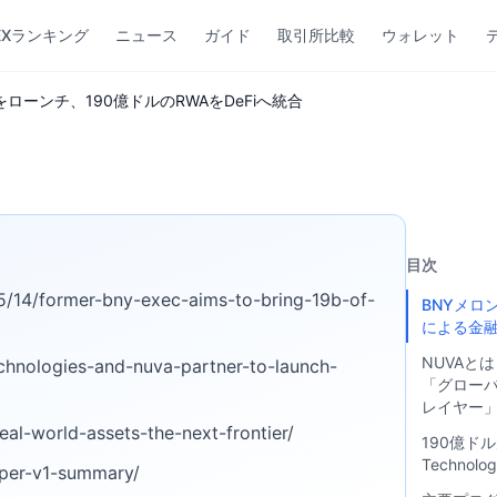
EXランキング
ニュース
ガイド
取引所比較
ウォレット
をローンチ、190億ドルのRWAをDeFiへ統合
目次
/14/former-bny-exec-aims-to-bring-19b-of-
BNYメロ
による金
NUVAと
chnologies-and-nuva-partner-to-launch-
「グロー
レイヤー
eal-world-assets-the-next-frontier/
190億ドル
Techno
aper-v1-summary/