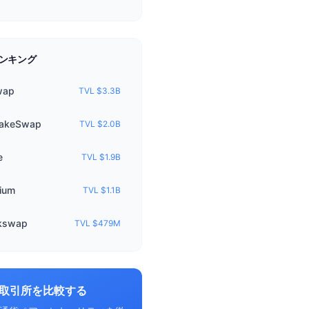
ンキング
wap
TVL $3.3B
akeSwap
TVL $2.0B
e
TVL $1.9B
ium
TVL $1.1B
kswap
TVL $479M
取引所を比較する