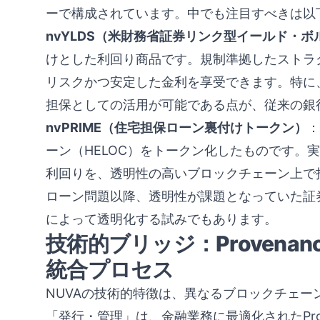
ーで構成されています。中でも注目すべきは以
nvYLDS（米財務省証券リンク型イールド・ボ
けとした利回り商品です。規制準拠したストラ
リスクかつ安定した金利を享受できます。特に
担保としての活用が可能である点が、従来の銀
nvPRIME（住宅担保ローン裏付けトークン）
：
ーン（HELOC）をトークン化したものです。
利回りを、透明性の高いブロックチェーン上で
ローン問題以降、透明性が課題となっていた証
によって透明化する試みでもあります。
技術的ブリッジ：Provenance
統合プロセス
NUVAの技術的特徴は、異なるブロックチェ
「発行・管理」は、金融業務に最適化されたProven