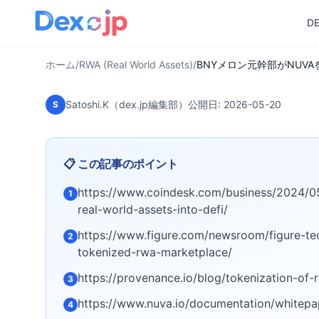
をDeFiへ統合
D
ホーム
/
RWA (Real World Assets)
/
BNYメロン元幹部がNUVA
Satoshi.K（dex.jp編集部）
公開日:
2026-05-20
S
📋 この記事のポイント
https://www.coindesk.com/business/2024/05
1
real-world-assets-into-defi/
https://www.figure.com/newsroom/figure-te
2
tokenized-rwa-marketplace/
https://provenance.io/blog/tokenization-of-r
3
https://www.nuva.io/documentation/whitep
4