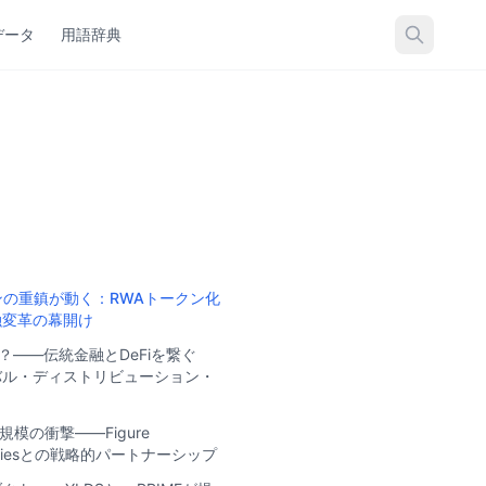
データ
用語辞典
ンの重鎮が動く：RWAトークン化
融変革の幕開け
は？——伝統金融とDeFiを繋ぐ
バル・ディストリビューション・
」
規模の衝撃——Figure
logiesとの戦略的パートナーシップ