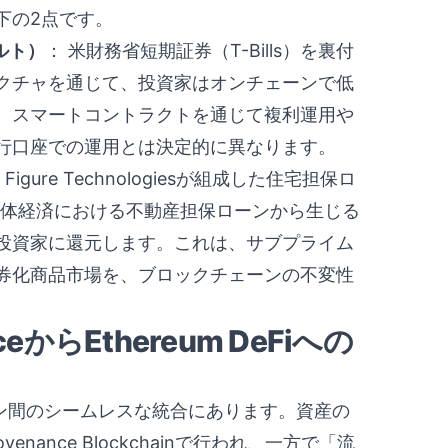
下の2点です。
ルト）
： 米財務省短期証券（T-Bills）を裏付
クチャを通じて、投資家はオンチェーンで低
、スマートコントラクトを通じて複利運用や
行口座での運用とは決定的に異なります。
 Figure Technologiesが組成した住宅担保ロ
実体経済における不動産担保ローンから生じる
投資家に還元します。これは、サブプライム
券化商品市場を、ブロックチェーンの不変性
からEthereum DeFiへの
ーン間のシームレスな統合にあります。資産の
ance Blockchainで行われ、一方で「流