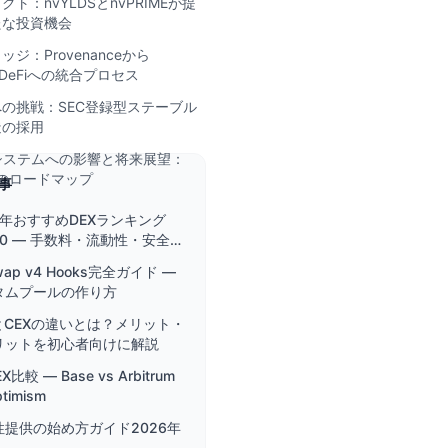
ト：nvYLDSとnvPRIMEが提
たな投資機会
ジ：Provenanceから
um DeFiへの統合プロセス
の挑戦：SEC登録型ステーブル
造の採用
コシステムへの影響と将来展望：
へのロードマップ
事
6年おすすめDEXランキング
10 — 手数料・流動性・安全性
底比較
swap v4 Hooks完全ガイド —
タムプールの作り方
とCEXの違いとは？メリット・
リットを初心者向けに解説
EX比較 — Base vs Arbitrum
ptimism
性提供の始め方ガイド2026年