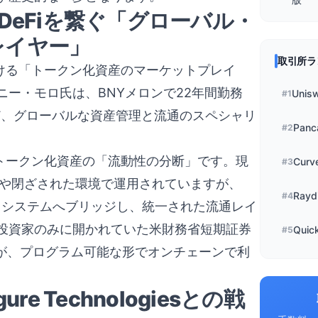
DeFiを繋ぐ「グローバル・
レイヤー」
取引所ラ
つける「トークン化資産のマーケットプレイ
ー・モロ氏は、BNYメロンで22年間勤務
Unis
#
1
ど、グローバルな資産管理と流通のスペシャリ
Panc
#
2
、トークン化資産の「流動性の分断」です。現
Curv
#
3
ンや閉ざされた環境で運用されていますが、
Rayd
#
4
Fiエコシステムへブリッジし、統一された流通レイ
投資家のみに開かれていた米財務省短期証券
Quic
#
5
商品が、プログラム可能な形でオンチェーンで利
e Technologiesとの戦