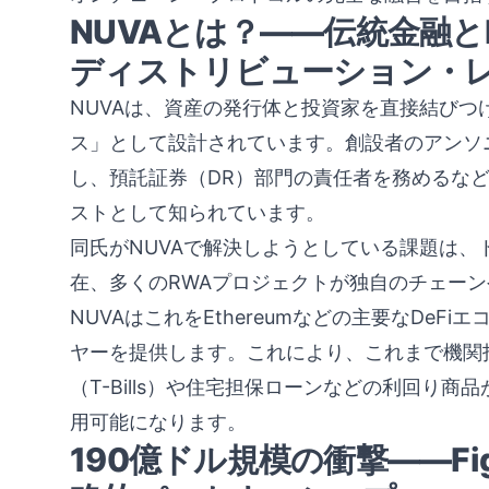
NUVAとは？——伝統金融と
ディストリビューション・
NUVAは、資産の発行体と投資家を直接結び
ス」として設計されています。創設者のアンソニ
し、預託証券（DR）部門の責任者を務めるな
ストとして知られています。
同氏がNUVAで解決しようとしている課題は
在、多くのRWAプロジェクトが独自のチェー
NUVAはこれをEthereumなどの主要なDe
ヤーを提供します。これにより、これまで機関
（T-Bills）や住宅担保ローンなどの利回り
用可能になります。
190億ドル規模の衝撃——Figur