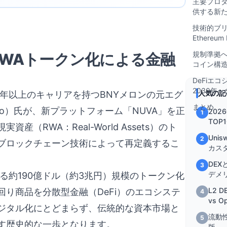
主要プロダク
供する新
技術的ブリッ
Ethere
規制準拠へ
RWAトークン化による金融
コイン構
DeFiエ
2030年
人気の記
で20年以上のキャリアを持つBNYメロンの元エグ
まとめ
oro）氏が、新プラットフォーム「NUVA」を正
202
1
TOP
RWA：Real-World Assets）のト
を徹
Uni
2
ブロックチェーン技術によって再定義するこ
カス
DEX
3
デメ
行・管理する約190億ドル（約3兆円）規模のトークン化
L2 D
り商品を分散型金融（DeFi）のエコシステ
4
vs O
ジタル化にとどまらず、伝統的な資本市場と
流動
5
す歴史的な一歩となります。
版