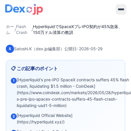
2026-05-29
·
7
分で読める
Flash Crash
HyperliquidでSpaceXプレIPO契約
が45%急落、150万ドル清算の教訓
ホー
Flash
HyperliquidでSpaceXプレIPO契約が45%急落、
/
/
ム
Crash
150万ドル清算の教訓
Satoshi.K（dex.jp編集部）
公開日:
2026-05-29
S
📋 この記事のポイント
[Hyperliquid's pre-IPO SpaceX contracts suffers 45% flash
1
crash, liquidating $1.5 million - CoinDesk]
(https://www.coindesk.com/markets/2026/05/28/hyperliqu
s-pre-ipo-spacex-contracts-suffers-45-flash-crash-
liquidating-usd1-5-million)
[Hyperliquid Official Website]
2
(https://hyperliquid.xyz/)