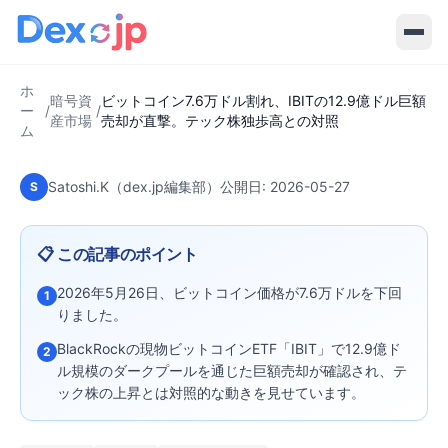
2026-05-27
·
6
分で読める
暗号資産市場
ビットコイン7.6万ドル割れ、IBITの
12.9億ドル巨額売却が直撃。テック
ホ
株独歩高との対照
暗号資
ビットコイン7.6万ドル割れ、IBITの12.9億ドル巨額
ー
/
/
産市場
売却が直撃。テック株独歩高との対照
ム
Satoshi.K（dex.jp編集部）
公開日:
2026-05-27
S
📋 この記事のポイント
2026年5月26日、ビットコイン価格が7.6万ドルを下回
1
りました。
BlackRockの現物ビットコインETF「IBIT」で12.9億ド
2
ル規模のダークプールを通じた巨額売却が確認され、テ
ック株の上昇とは対照的な動きを見せています。