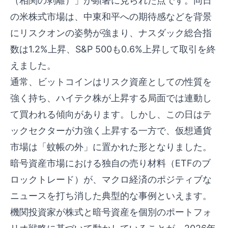
（相関の剥離）」が顕著に見られた点です。同日
の米株式市場は、中東和平への期待感などを背景
にリスクオンの姿勢が強まり、ナスダック総合指
数は1.2%上昇、S&P 500も0.6%上昇して取引を終
えました。
通常、ビットコインはリスク資産としての性質を
強く持ち、ハイテク株が上昇する局面では連動し
て買われる傾向があります。しかし、この日はテ
ックセクターが力強く上昇する一方で、仮想通貨
市場は「蚊帳の外」に置かれた形となりました。
暗号資産市場における独自の売り材料（ETFのブ
ロックトレード）が、マクロ経済のポジティブな
ニュースを打ち消した典型的な事例といえます。
機関投資家が株式と暗号資産を個別のポートフォ