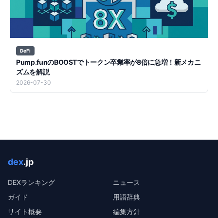
DeFi
Pump.funのBOOSTでトークン卒業率が8倍に急増！新メカニ
ズムを解説
2026-07-30
dex
.jp
DEXランキング
ニュース
ガイド
用語辞典
サイト概要
編集方針