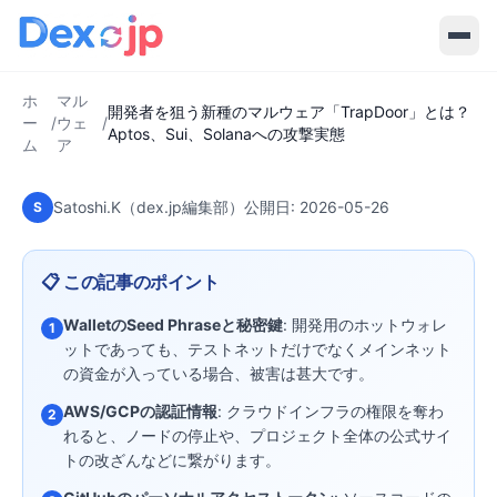
2026-05-26
·
8
分で読める
マルウェア
開発者を狙う新種のマルウェア
「TrapDoor」とは？Aptos、Sui、
ホ
マル
Solanaへの攻撃実態
開発者を狙う新種のマルウェア「TrapDoor」とは？
ー
/
ウェ
/
Aptos、Sui、Solanaへの攻撃実態
ム
ア
Satoshi.K（dex.jp編集部）
公開日:
2026-05-26
S
📋 この記事のポイント
WalletのSeed Phraseと秘密鍵
: 開発用のホットウォレ
1
ットであっても、テストネットだけでなくメインネット
の資金が入っている場合、被害は甚大です。
AWS/GCPの認証情報
: クラウドインフラの権限を奪わ
2
れると、ノードの停止や、プロジェクト全体の公式サイ
トの改ざんなどに繋がります。