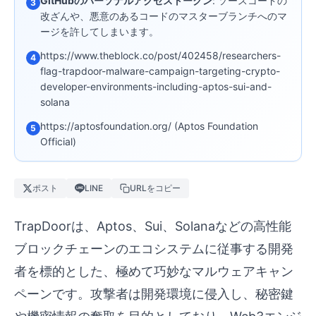
GitHubのパーソナルアクセストークン
: ソースコードの
3
改ざんや、悪意のあるコードのマスターブランチへのマ
ージを許してしまいます。
https://www.theblock.co/post/402458/researchers-
4
flag-trapdoor-malware-campaign-targeting-crypto-
developer-environments-including-aptos-sui-and-
solana
https://aptosfoundation.org/ (Aptos Foundation
5
Official)
ポスト
LINE
URLをコピー
TrapDoorは、Aptos、Sui、Solanaなどの高性能
ブロックチェーンのエコシステムに従事する開発
者を標的とした、極めて巧妙なマルウェアキャン
ペーンです。攻撃者は開発環境に侵入し、秘密鍵