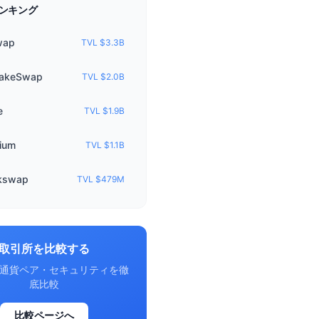
ンキング
wap
TVL $3.3B
akeSwap
TVL $2.0B
e
TVL $1.9B
ium
TVL $1.1B
kswap
TVL $479M
取引所を比較する
通貨ペア・セキュリティを徹
底比較
比較ページへ