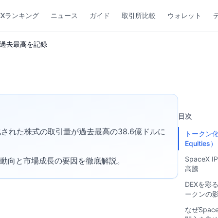
EXランキング
ニュース
ガイド
取引所比較
ウォレット
が過去最高を記録
目次
クン化された株式の取引量が過去最高の38.6億ドルに
トークン化さ
Equiti
Space
ームの動向と市場成長の要因を徹底解説。
高騰
DEXを彩
ークンの
なぜSpa