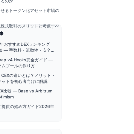
めるのか
見せるトークン化アセット市場の
化株式取引のメリットと考慮すべ
事
6年おすすめDEXランキング
10 — 手数料・流動性・安全性
底比較
swap v4 Hooks完全ガイド —
タムプールの作り方
とCEXの違いとは？メリット・
リットを初心者向けに解説
EX比較 — Base vs Arbitrum
ptimism
性提供の始め方ガイド2026年