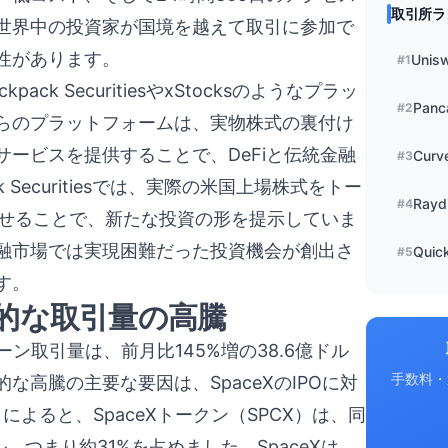
取引所ラ
、世界中の投資家が国境を越えて取引に参加で
性があります。
Unis
#
1
k SecuritiesやxStocksのようなプラッ
Panc
#
2
らのプラットフォームは、実物株式の裏付け
ービスを提供することで、DeFiと伝統金融
Curv
#
3
Securitiesでは、実際の米国上場株式をトー
Rayd
#
4
通させることで、新たな投資の形を提示していま
融市場では実現困難だった投資機会が創出さ
Quic
#
5
す。
記録的な取引量の高騰
ン取引量は、前月比145%増の38.6億ドル
手数料・
高騰の主要な要因は、SpaceXのIPOに対
によると、SpaceXトークン（SPCX）は、同
、つまり約31%を占めました。SpaceXは、