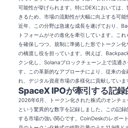
可能性が挙げられます。特にDEXにおいては
きるため、市場の流動性が大幅に向上する可能
近年、この分野は急速な成長を遂げており、Backpac
トフォームがその進化を牽引しています。これ
を確保しつつ、規制に準拠した形でトークン化サ
の橋渡し役を担っています。例えば、Backpack 
クン化し、Solanaブロックチェーン上で流
す。この革新的なアプローチにより、従来の金
れ、デジタル資産市場の多様化に貢献していま
SpaceX IPOが牽引する
2026年6月、トークン化された株式のオンチェー
という驚異的な数字を記録しました。この記録的な
する市場の強い関心です。CoinDeskのレポート
月のトークン化株式の総取引量のうち11.9億ドル