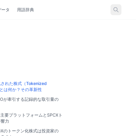
データ
用語辞典
れた株式（Tokenized
es）とは何か？その革新性
X IPOが牽引する記録的な取引量の
る主要プラットフォームとSPCXト
影響力
ceXのトークン化株式は投資家の