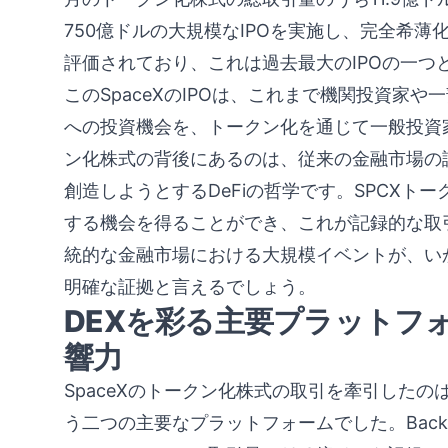
750億ドルの大規模なIPOを実施し、完全希薄
評価されており、これは過去最大のIPOの一つ
このSpaceXのIPOは、これまで機関投資家
への投資機会を、トークン化を通じて一般投資
ン化株式の背後にあるのは、従来の金融市場の
創造しようとするDeFiの哲学です。SPCXトー
する機会を得ることができ、これが記録的な取
統的な金融市場における大規模イベントが、いか
明確な証拠と言えるでしょう。
DEXを彩る主要プラットフ
響力
SpaceXのトークン化株式の取引を牽引したのは、主にBa
う二つの主要なプラットフォームでした。Backpack