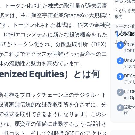
関心を集
いて、トークン化された株式の取引量が過去最高
広がりを
拡大は、主に航空宇宙企業SpaceXの大規模な
動向
です。トークン化された株式は、従来の金融資
トークン
きリスク
人気の記
DeFiエコシステムに新たな投資機会をもた
まとめ
株式がトークン化され、分散型取引所（DEX）
202
1
TOP
がこれまでアクセスが困難だった資産へのエ
を徹
Uni
2
体の流動性と魅力を高めています。
カス
zed Equities）とは何
DEX
3
デメ
L2 D
4
所有権をブロックチェーン上のデジタル・ト
vs O
投資家は伝統的な証券取引所を介さずに、分
流動
5
版
上で株式を取引できるようになります。このシ
され、原資産の価値に連動するように設計さ
低コスト、そして24時間365日のアクセス