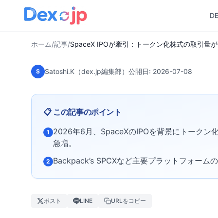
記録
D
ホーム
/
記事
/
SpaceX IPOが牽引：トークン化株式の取引量
Satoshi.K（dex.jp編集部）
公開日:
2026-07-08
S
📋 この記事のポイント
2026年6月、SpaceXのIPOを背景にトー
1
急増。
Backpack’s SPCXなど主要プラットフォ
2
ポスト
LINE
URLをコピー