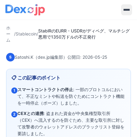
2026-05-25
·
7
分で読める
Stablecoin
StablRのEURR・USDRがディペグ、
マルチシグ悪用で1350万ドルの不正
ホ
発行
StablRのEURR・USDRがディペグ、マルチシグ
ー
/
Stablecoin
/
悪用で1350万ドルの不正発行
ム
Satoshi.K（dex.jp編集部）
公開日:
2026-05-25
S
📋 この記事のポイント
スマートコントラクトの停止
: 一部のプロトコルにおい
1
て、不正なミントや転送を防ぐためにコントラクト機能
を一時停止（ポーズ）しました。
CEXとの連携
: 盗まれた資金が中央集権型取引所
2
（CEX）へ流入するのを防ぐため、主要な取引所に対し
て攻撃者のウォレットアドレスのブラックリスト登録を
要請しました。