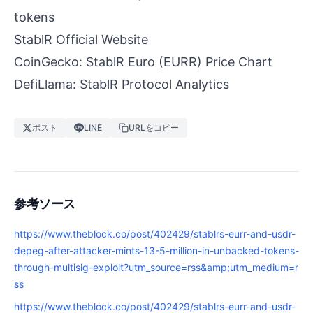
tokens
StablR Official Website
CoinGecko: StablR Euro (EURR) Price Chart
DefiLlama: StablR Protocol Analytics
ポスト
LINE
URLをコピー
参考ソース
https://www.theblock.co/post/402429/stablrs-eurr-and-usdr-
depeg-after-attacker-mints-13-5-million-in-unbacked-tokens-
through-multisig-exploit?utm_source=rss&amp;utm_medium=r
ss
https://www.theblock.co/post/402429/stablrs-eurr-and-usdr-