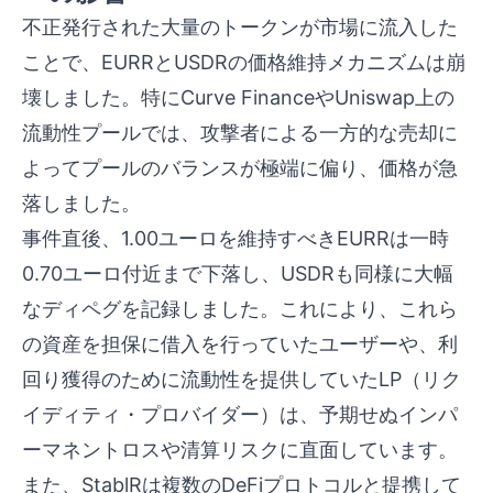
不正発行された大量のトークンが市場に流入した
ことで、EURRとUSDRの価格維持メカニズムは崩
壊しました。特にCurve FinanceやUniswap上の
流動性プールでは、攻撃者による一方的な売却に
よってプールのバランスが極端に偏り、価格が急
落しました。
事件直後、1.00ユーロを維持すべきEURRは一時
0.70ユーロ付近まで下落し、USDRも同様に大幅
なディペグを記録しました。これにより、これら
の資産を担保に借入を行っていたユーザーや、利
回り獲得のために流動性を提供していたLP（リク
イディティ・プロバイダー）は、予期せぬインパ
ーマネントロスや清算リスクに直面しています。
また、StablRは複数のDeFiプロトコルと提携して