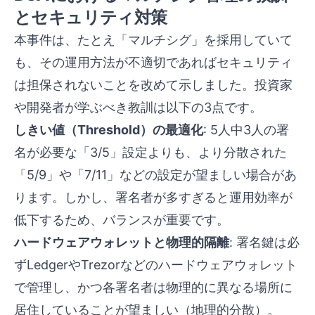
とセキュリティ対策
本事件は、たとえ「マルチシグ」を採用していて
も、その運用方法が不適切であればセキュリティ
は担保されないことを改めて示しました。投資家
や開発者が学ぶべき教訓は以下の3点です。
しきい値（Threshold）の最適化
: 5人中3人の署
名が必要な「3/5」設定よりも、より分散された
「5/9」や「7/11」などの設定が望ましい場合があ
ります。しかし、署名者が多すぎると運用効率が
低下するため、バランスが重要です。
ハードウェアウォレットと物理的隔離
: 署名鍵は必
ずLedgerやTrezorなどのハードウェアウォレット
で管理し、かつ各署名者は物理的に異なる場所に
居住していることが望ましい（地理的分散）。