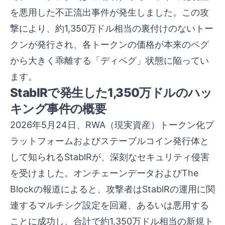
を悪用した不正流出事件が発生しました。この攻
撃により、約1,350万ドル相当の裏付けのないトー
クンが発行され、各トークンの価格が本来のペグ
から大きく乖離する「ディペグ」状態に陥ってい
ます。
StablRで発生した1,350万ドルのハッ
キング事件の概要
2026年5月24日、RWA（現実資産）トークン化プ
ラットフォームおよびステーブルコイン発行体と
して知られるStablRが、深刻なセキュリティ侵害
を受けました。オンチェーンデータおよびThe
Blockの報道によると、攻撃者はStablRの運用に関
連するマルチシグ設定を回避、あるいは悪用する
ことに成功し、合計で約1,350万ドル相当の新規ト