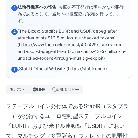
法執行機関への報告
: 今回の不正発行は明らかな犯罪行
3
為であるとして、当局への捜査協力依頼を行っていま
す。
[The Block: StablR’s EURR and USDR depeg after
4
attacker mints $13.5 million in unbacked tokens]
(https://www.theblock.co/post/402429/stablrs-eurr-
and-usdr-depeg-after-attacker-mints-13-5-million-in-
unbacked-tokens-through-multisig-exploit)
[StablR Official Website](https://stablr.com/)
5
ポスト
LINE
URLをコピー
ステーブルコイン発行体であるStablR（スタブラ
ー）が発行するユーロ連動型ステーブルコイン
「EURR」および米ドル連動型「USDR」におい
て、マルチシグ（多重署名）ウォレットの脆弱性