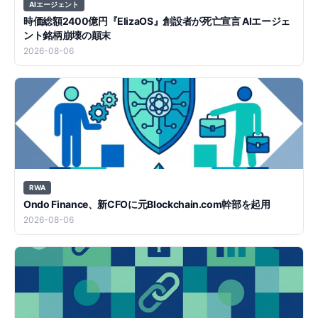
AIエージェント
時価総額2400億円『ElizaOS』創設者が死亡宣言 AIエージェ
ント銘柄崩壊の顛末
2026-08-06
RWA
Ondo Finance、新CFOに元Blockchain.com幹部を起用
2026-08-06