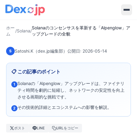
Solanaのコンセンサスを革新する
「Alpenglow」アップグレードの全
貌
ホー
Solanaのコンセンサスを革新する「Alpenglow」ア
/
Solana
/
ム
ップグレードの全貌
Satoshi.K（dex.jp編集部）
公開日:
2026-05-14
S
📋 この記事のポイント
Solanaの「Alpenglow」アップグレードは、ファイナリ
1
ティ時間を劇的に短縮し、ネットワークの安定性を向上
させる画期的な挑戦です。
その技術的詳細とエコシステムへの影響を解説。
2
ポスト
LINE
URLをコピー