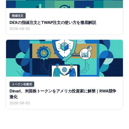
指値注文
DEXの指値注文とTWAP注文の使い方を徹底解説
2026-08-05
トークン化株式
Dinari、米国株トークンをアメリカ投資家に解禁｜RWA競争
激化
2026-08-05