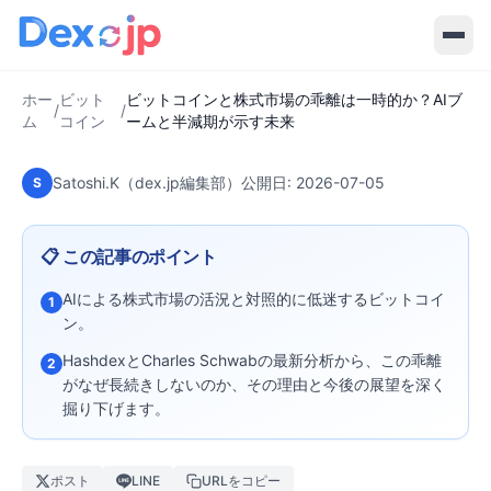
ビットコインと株式市場の乖離は一
時的か？AIブームと半減期が示す未
来
ホー
ビット
ビットコインと株式市場の乖離は一時的か？AIブ
/
/
ム
コイン
ームと半減期が示す未来
Satoshi.K（dex.jp編集部）
公開日:
2026-07-05
S
📋 この記事のポイント
AIによる株式市場の活況と対照的に低迷するビットコイ
1
ン。
HashdexとCharles Schwabの最新分析から、この乖離
2
がなぜ長続きしないのか、その理由と今後の展望を深く
掘り下げます。
ポスト
LINE
URLをコピー