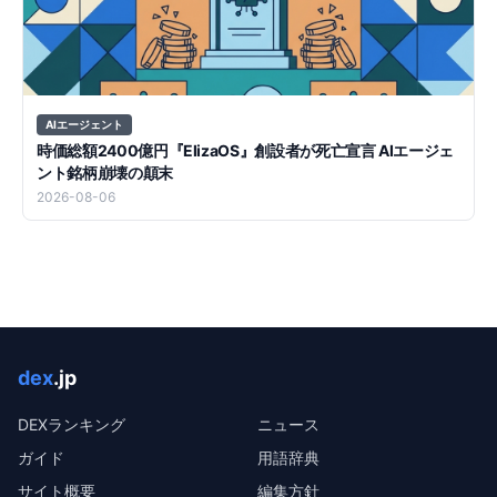
AIエージェント
時価総額2400億円『ElizaOS』創設者が死亡宣言 AIエージェ
ント銘柄崩壊の顛末
2026-08-06
dex
.jp
DEXランキング
ニュース
ガイド
用語辞典
サイト概要
編集方針