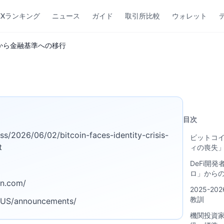
EXランキング
ニュース
ガイド
取引所比較
ウォレット
化から金融基準への移行
目次
s/2026/06/02/bitcoin-faces-identity-crisis-
ビットコ
t
ィの喪失
DeFi開
ロ」から
in.com/
2025-
教訓
n-US/announcements/
機関投資