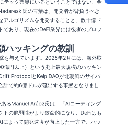
単にテック業界にいるということではない。金
dareski氏の言葉は、開発者が背負うべき
なアルゴリズムを開発することと、数十億ド
であり、現在のDeFi業界には後者のプロフ
た巨額ハッキングの教訓
撃を与えています。2025年2月には、海外取
2,200億円以上）という史上最大規模のハッキン
 ProtocolとKelp DAOが北朝鮮のサイバ
合計で約6億ドルが流出する事態となりまし
あるManuel Aráoz氏は、「AIコーディング
トの脆弱性がより致命的になり、DeFiはも
AIによって開発速度が向上した一方で、ハッ