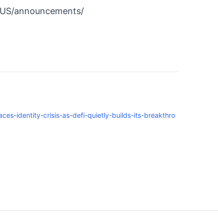
-US/announcements/
s-identity-crisis-as-defi-quietly-builds-its-breakthro