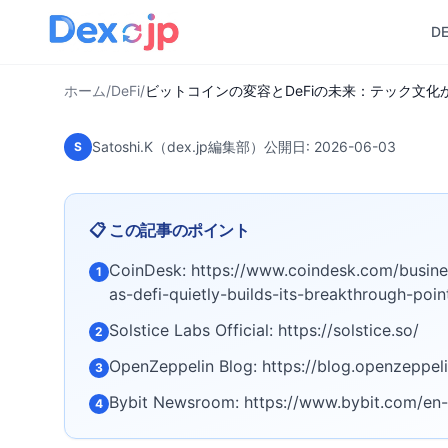
準への移行
D
ホーム
/
DeFi
/
ビットコインの変容とDeFiの未来：テック文
Satoshi.K（dex.jp編集部）
公開日:
2026-06-03
S
📋 この記事のポイント
CoinDesk: https://www.coindesk.com/busines
1
as-defi-quietly-builds-its-breakthrough-poin
Solstice Labs Official: https://solstice.so/
2
OpenZeppelin Blog: https://blog.openzeppel
3
Bybit Newsroom: https://www.bybit.com/e
4