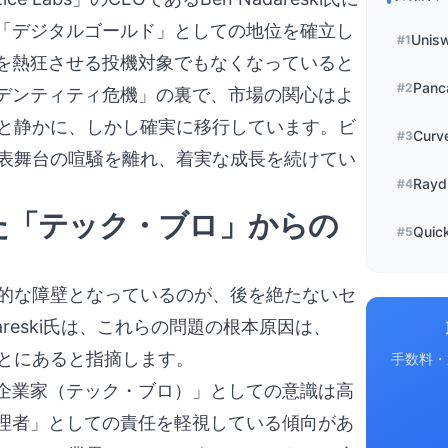
「デジタルゴールド」としての地位を確立し
Unis
#
1
を熱狂させる投機対象でもなくなっていると
Panc
#
2
デンティティ危機」の裏で、市場の関心はよ
へと静かに、しかし確実に移行しています。ビ
Curv
#
3
は表舞台の喧騒を離れ、着実な成長を続けてい
Rayd
#
4
れた「テック・ブロ」からの
Quic
#
5
命的な障壁となっているのが、後を絶たないセ
reski氏は、これらの問題の根本原因は、
ことにあると指摘します。
手数料・
企業家（テック・ブロ）」としての意識は高
理者」としての責任を軽視している傾向があ