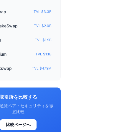
wap
TVL $3.3B
akeSwap
TVL $2.0B
e
TVL $1.9B
ium
TVL $1.1B
kswap
TVL $479M
取引所を比較する
通貨ペア・セキュリティを徹
底比較
比較ページへ