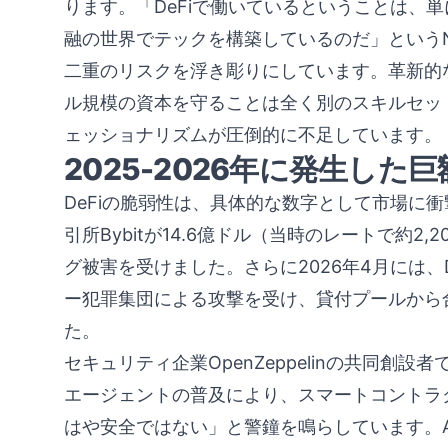
ります。「DeFiで働いているということは、
融の世界でテックを構築しているのだ」というNa
二重のリスクを浮き彫りにしています。革新的
ル規模の資本を守ることは全く別のスキルセット
ェッショナリズムが圧倒的に不足しています。
2025-2026年に発生し
DeFiの脆弱性は、具体的な数字として市場に衝
引所Bybitが14.6億ドル（当時のレートで約
グ被害を受けました。さらに2026年4月には、Drift
ー犯罪集団による攻撃を受け、貸付プールから
た。
セキュリティ企業OpenZeppelinの共同創設者で
エージェントの普及により、スマートコントラク
はや安全ではない」と警鐘を鳴らしています。