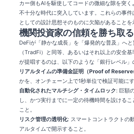
カー側もAIを駆使してコードの微細な隙を突
不十分な時代に突入しています。これらの事件
としての設計思想そのものに欠陥があることを
機関投資家の信頼を勝ち取
DeFiが「静かな成長」を「爆発的な普及」へ
（TradFi）と同等、あるいはそれ以上の安全基準
が提唱するのは、以下のような「銀行レベル」
リアルタイムの準備金証明（Proof of Reserve
かを、オンチェーン上で1秒単位で検証可能に
自動化されたマルチシグ・タイムロック
: 巨
し、かつ実行までに一定の待機時間を設けるこ
こと。
リスク管理の透明化
: スマートコントラクト
アルタイムで開示すること。