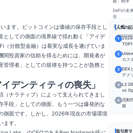
級」標準
DeFiの
合
まとめ
ています。ビットコインは価値の保存手段とし
人気の記
sources
産としての側面の境界線で揺れ動く「アイデ
202
1
TOP
Fi（分散型金融）は着実な成長を遂げていま
を徹
Uni
2
機関投資家の信頼を得るためには、開発者が
カス
産管理者」としての規律を持つことが急務と
DEX
3
デメ
アイデンティティの喪失」
L2 D
4
vs O
物語（ナラティブ）によって支えられてきまし
流動
5
存手段」としての側面、もう一つは爆発的な
版
側面です。しかし、2026年現在の市場環境
います。
取引所ラ
e Labs」のCEOであるBen Nadareski氏に