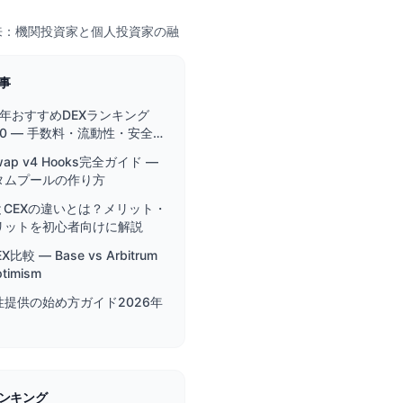
未来：機関投資家と個人投資家の融
事
6年おすすめDEXランキング
10 — 手数料・流動性・安全性
底比較
swap v4 Hooks完全ガイド —
タムプールの作り方
とCEXの違いとは？メリット・
リットを初心者向けに解説
EX比較 — Base vs Arbitrum
ptimism
性提供の始め方ガイド2026年
ンキング