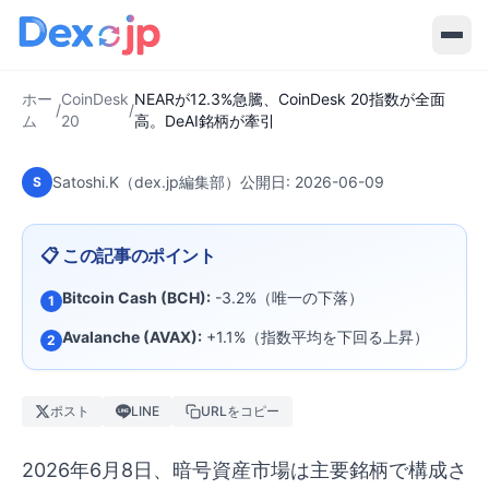
2026-06-09
·
5
分で読める
CoinDesk 20
NEARが12.3%急騰、CoinDesk 20指
数が全面高。DeAI銘柄が牽引
ホー
CoinDesk
NEARが12.3%急騰、CoinDesk 20指数が全面
/
/
ム
20
高。DeAI銘柄が牽引
Satoshi.K（dex.jp編集部）
公開日:
2026-06-09
S
📋 この記事のポイント
Bitcoin Cash (BCH):
-3.2%（唯一の下落）
1
Avalanche (AVAX):
+1.1%（指数平均を下回る上昇）
2
ポスト
LINE
URLをコピー
2026年6月8日、暗号資産市場は主要銘柄で構成さ