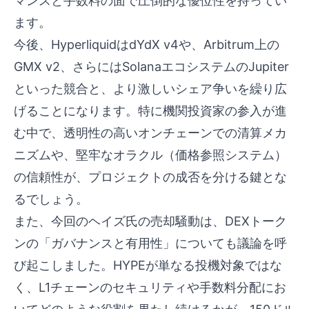
マンスと手数料の面で圧倒的な優位性を持ってい
ます。
今後、HyperliquidはdYdX v4や、Arbitrum上の
GMX v2、さらにはSolanaエコシステムのJupiter
といった競合と、より激しいシェア争いを繰り広
げることになります。特に機関投資家の参入が進
む中で、透明性の高いオンチェーンでの清算メカ
ニズムや、堅牢なオラクル（価格参照システム）
の信頼性が、プロジェクトの成否を分ける鍵とな
るでしょう。
また、今回のヘイズ氏の売却騒動は、DEXトーク
ンの「ガバナンスと有用性」についても議論を呼
び起こしました。HYPEが単なる投機対象ではな
く、L1チェーンのセキュリティや手数料分配にお