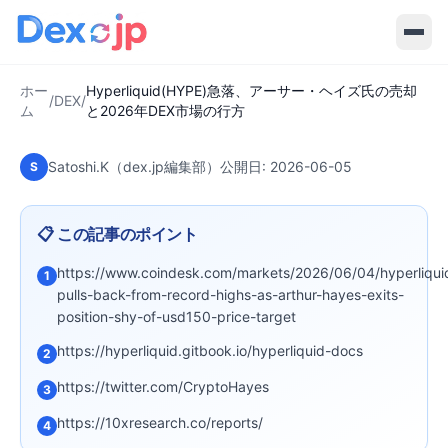
Hyperliquid(HYPE)急落、アーサ
ー・ヘイズ氏の売却と2026年DEX市
場の行方
ホー
Hyperliquid(HYPE)急落、アーサー・ヘイズ氏の売却
/
DEX
/
ム
と2026年DEX市場の行方
Satoshi.K（dex.jp編集部）
公開日:
2026-06-05
S
📋 この記事のポイント
https://www.coindesk.com/markets/2026/06/04/hyperliqui
1
pulls-back-from-record-highs-as-arthur-hayes-exits-
position-shy-of-usd150-price-target
https://hyperliquid.gitbook.io/hyperliquid-docs
2
https://twitter.com/CryptoHayes
3
https://10xresearch.co/reports/
4