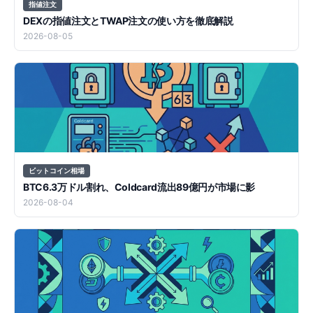
指値注文
DEXの指値注文とTWAP注文の使い方を徹底解説
2026-08-05
ビットコイン相場
BTC6.3万ドル割れ、Coldcard流出89億円が市場に影
2026-08-04