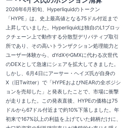
ー・ヘイズ氏のポジション清算
2026年6月初旬、Hyperliquidのトークン
「HYPE」は、史上最高値となる75ドル付近まで
上昇していました。Hyperliquidは独自のL1ブロッ
クチェーン上で動作する分散型デリバティブ取引
所であり、その高いトランザクション処理能力と
ユーザー体験から、dYdXやGMXに代わる次世代
のDEXとして急速にシェアを拡大してきました。
しかし、6月4日にアーサー・ヘイズ氏が自身の
X（旧Twitter）で「HYPEおよびNEARの全ポジシ
ョンを売却した」と発表したことで、市場に衝撃
が走りました。この発表直後、HYPEの価格は75
ドルから67ドル付近まで約10%下落しました。年
初来で167%以上の利益を上げていた銘柄だけに、