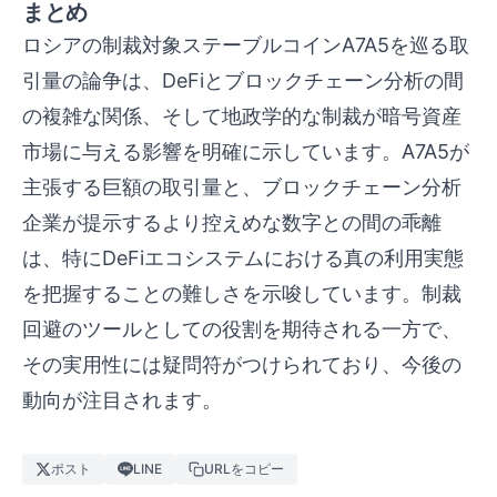
まとめ
ロシアの制裁対象ステーブルコインA7A5を巡る取
引量の論争は、DeFiとブロックチェーン分析の間
の複雑な関係、そして地政学的な制裁が暗号資産
市場に与える影響を明確に示しています。A7A5が
主張する巨額の取引量と、ブロックチェーン分析
企業が提示するより控えめな数字との間の乖離
は、特にDeFiエコシステムにおける真の利用実態
を把握することの難しさを示唆しています。制裁
回避のツールとしての役割を期待される一方で、
その実用性には疑問符がつけられており、今後の
動向が注目されます。
ポスト
LINE
URLをコピー