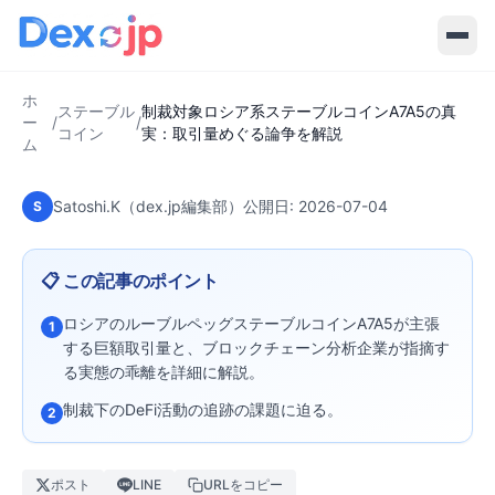
2026-07-04
·
5
分で読める
ステーブルコイン
制裁対象ロシア系ステーブルコイン
A7A5の真実：取引量めぐる論争を解
ホ
説
ステーブル
制裁対象ロシア系ステーブルコインA7A5の真
ー
/
/
コイン
実：取引量めぐる論争を解説
ム
Satoshi.K（dex.jp編集部）
公開日:
2026-07-04
S
📋 この記事のポイント
ロシアのルーブルペッグステーブルコインA7A5が主張
1
する巨額取引量と、ブロックチェーン分析企業が指摘す
る実態の乖離を詳細に解説。
制裁下のDeFi活動の追跡の課題に迫る。
2
ポスト
LINE
URLをコピー