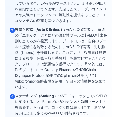
している場合、LP報酬がブーストされ、より高い利回り
を目指すことができます。安定したステーブルコインペ
アや人気のトークンペアに流動性を提供することで、エ
コシステムの恩恵を享受できます。
投票と賄賂（Vote & Bribes）:
veVELO保有者は、毎週
3
の「エポック」ごとにどの流動性プールに$VELO排出を
割り当てるかを投票します。プロトコルは、自身のプー
ルの流動性を誘致するために、veVELO保有者に対し賄
賂（bribes）を提供します。これにより、投票者は投票
による報酬（賄賂＋取引手数料）を最大化することがで
き、プロトコルは流動性を獲得できます。具体的には、
DeFiプロトコルのGranary FinanceやTHORChain
(Synapse Protocol経由でのOptimism利用)などは
Velodromeの賄賂市場を活用して自らの流動性を深めて
います。
ステーキング（Staking）:
$VELOをロックしてveVELO
4
に変換することで、前述のガバナンスと報酬ブーストの
恩恵を受けられます。ロック期間は最大4年で、期間が
長いほどより多くのveVELOが付与されます。