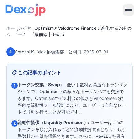
2026-07-01
·
7
分で読める
レイヤー2
OptimismとVelodrome Finance：進
化するDeFiの最前線 | dex.jp
ホー
レイヤ
OptimismとVelodrome Finance：進化するDeFiの
/
/
ム
ー2
最前線 | dex.jp
Satoshi.K（dex.jp編集部）
公開日:
2026-07-01
S
📋 この記事のポイント
トークン交換（Swap）:
低い手数料と高速なトランザク
1
ションで、Optimism上の様々なトークンペアを交換で
きます。Optimismのガス料金の低さとVelodromeの効
率的な流動性プール設計により、ユーザーは有利なレー
トで取引を行うことが可能です。
流動性提供（Liquidity Provision）:
ユーザーは2つの
2
トークンを預け入れることで流動性提供者となり、取引
手数料の一部を獲得できます。さらに、veVELOを保有