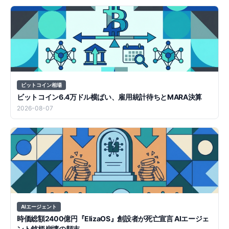
ビットコイン相場
ビットコイン6.4万ドル横ばい、雇用統計待ちとMARA決算
2026-08-07
AIエージェント
時価総額2400億円『ElizaOS』創設者が死亡宣言 AIエージェ
ント銘柄崩壊の顛末