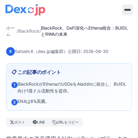
2026-06-30
·
7
分で読める
BlackRock
BlackRock、DeFi深化へEthena統
合：BUIDLとRWAの未来
ホー
BlackRock、DeFi深化へEthena統合：BUIDL
/
BlackRock
/
ム
とRWAの未来
Satoshi.K（dex.jp編集部）
公開日:
2026-06-30
S
📋 この記事のポイント
BlackRockがEthenaのUSDeをAladdinに統合し、BUIDL
1
向け1億ドル流動性を提供。
ENAは8%高騰。
2
ポスト
LINE
URLをコピー