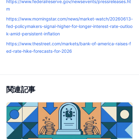
https://www.federalreserve.gov/newsevents/pressreleases.ht
m
https://www.morningstar.com/news/market-watch/20260613-
fed-policymakers-signal-higher-for-longer-interest-rate-outloo
k-amid-persistent-inflation
https://www.thestreet.com/markets/bank-of-america-raises-f
ed-rate-hike-forecasts-for-2026
関連記事