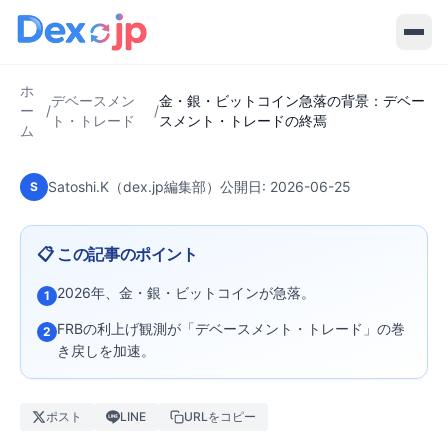
2026-06-25
·
6
分で読める
デベースメント・トレード
金・銀・ビットコイン急落の背景：
ホ
デベースメント・トレードの終焉
デベースメン
金・銀・ビットコイン急落の背景：デベー
ー
/
/
ト・トレード
スメント・トレードの終焉
ム
Satoshi.K（dex.jp編集部）
公開日:
2026-06-25
S
📋 この記事のポイント
2026年、金・銀・ビットコインが急落。
1
FRBの利上げ観測が「デベースメント・トレード」の巻
2
き戻しを加速。
ポスト
LINE
URLをコピー