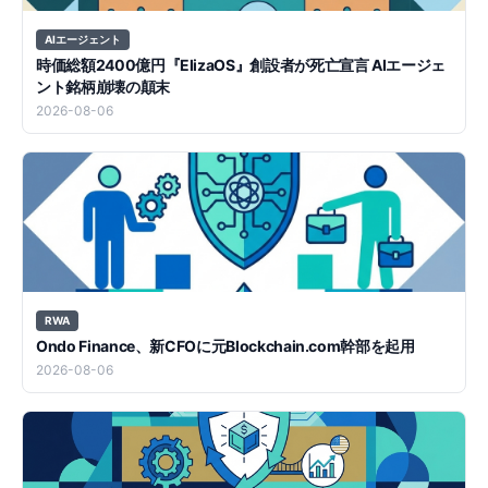
AIエージェント
時価総額2400億円『ElizaOS』創設者が死亡宣言 AIエージェ
ント銘柄崩壊の顛末
2026-08-06
RWA
Ondo Finance、新CFOに元Blockchain.com幹部を起用
2026-08-06