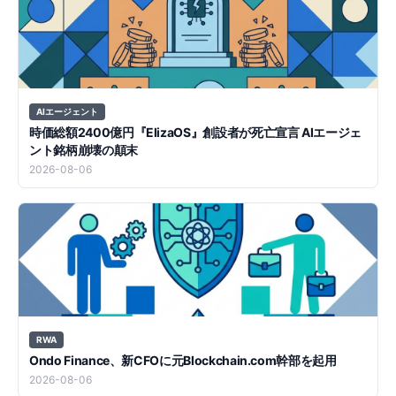
AIエージェント
時価総額2400億円『ElizaOS』創設者が死亡宣言 AIエージェ
ント銘柄崩壊の顛末
2026-08-06
RWA
Ondo Finance、新CFOに元Blockchain.com幹部を起用
2026-08-06