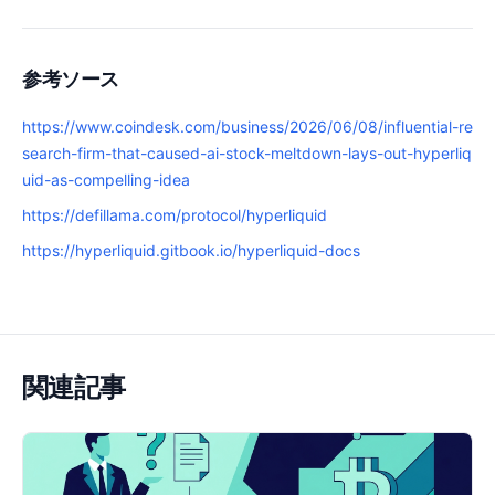
参考ソース
https://www.coindesk.com/business/2026/06/08/influential-re
search-firm-that-caused-ai-stock-meltdown-lays-out-hyperliq
uid-as-compelling-idea
https://defillama.com/protocol/hyperliquid
https://hyperliquid.gitbook.io/hyperliquid-docs
関連記事