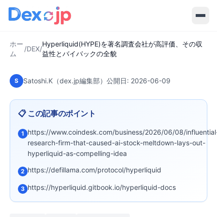
Hyperliquid(HYPE)を著名調査会社
が高評価、その収益性とバイバック
の全貌
ホー
Hyperliquid(HYPE)を著名調査会社が高評価、その収
/
DEX
/
ム
益性とバイバックの全貌
Satoshi.K（dex.jp編集部）
公開日:
2026-06-09
S
📋 この記事のポイント
https://www.coindesk.com/business/2026/06/08/influential
1
research-firm-that-caused-ai-stock-meltdown-lays-out-
hyperliquid-as-compelling-idea
https://defillama.com/protocol/hyperliquid
2
https://hyperliquid.gitbook.io/hyperliquid-docs
3