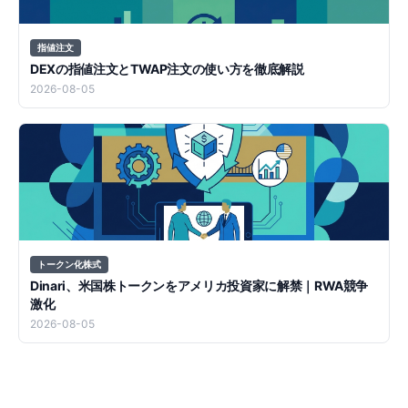
指値注文
DEXの指値注文とTWAP注文の使い方を徹底解説
2026-08-05
トークン化株式
Dinari、米国株トークンをアメリカ投資家に解禁｜RWA競争
激化
2026-08-05