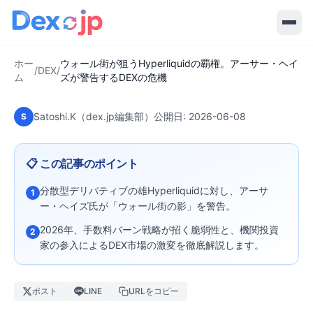
ウォール街が狙うHyperliquidの覇
権。アーサー・ヘイズが警告する
DEXの危機
ホー
ウォール街が狙うHyperliquidの覇権。アーサー・ヘイ
/
DEX
/
ム
ズが警告するDEXの危機
Satoshi.K（dex.jp編集部）
公開日:
2026-06-08
S
📋 この記事のポイント
分散型デリバティブの雄Hyperliquidに対し、アーサ
1
ー・ヘイズ氏が「ウォール街の影」を警告。
2026年、手数料バーン戦略が招く脆弱性と、機関投資
2
家の参入によるDEX市場の激変を徹底解説します。
ポスト
LINE
URLをコピー