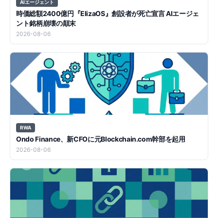
AIエージェント
時価総額2400億円『ElizaOS』創設者が死亡宣言 AIエージェ
ント銘柄崩壊の顛末
2026-08-06
RWA
Ondo Finance、新CFOに元Blockchain.com幹部を起用
2026-08-06